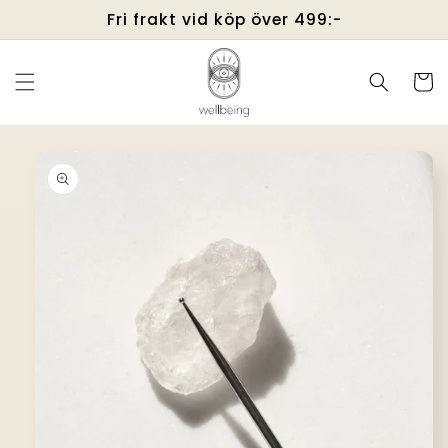
vidare
Fri frakt vid köp över 499:-
till
innehåll
Varukor
å vidare till
roduktinformation