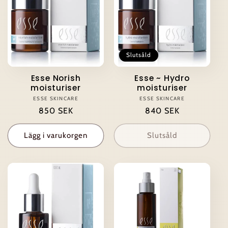
t
s
e
Slutsåld
r
Esse Norish
Esse ~ Hydro
moisturiser
moisturiser
i
ESSE SKINCARE
Säljare:
ESSE SKINCARE
Säljare:
Ordinarie
850 SEK
Ordinarie
840 SEK
e
pris
pris
Lägg i varukorgen
Slutsåld
: