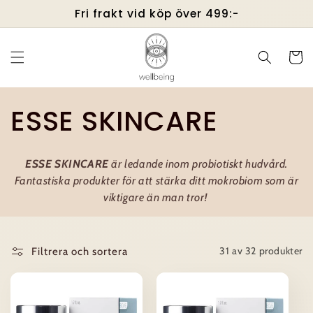
vidare
Fri frakt vid köp över 499:-
till
innehåll
Varukor
P
ESSE SKINCARE
r
ESSE SKINCARE
är ledande inom probiotiskt hudvård.
o
Fantastiska produkter för att stärka ditt mokrobiom som är
viktigare än man tror!
d
u
31 av 32 produkter
Filtrera och sortera
k