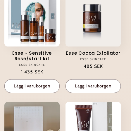
Esse ~ Sensitive
Esse Cocoa Exfoliator
Rese/start kit
ESSE SKINCARE
Säljare:
ESSE SKINCARE
Säljare:
Ordinarie
485 SEK
Ordinarie
1 435 SEK
pris
pris
Lägg i varukorgen
Lägg i varukorgen