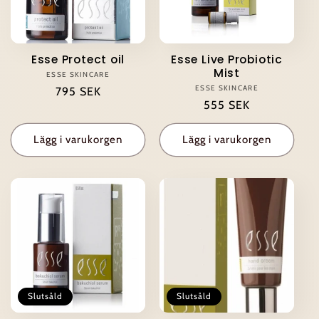
Esse Protect oil
Esse Live Probiotic
Mist
ESSE SKINCARE
Säljare:
ESSE SKINCARE
Säljare:
Ordinarie
795 SEK
Ordinarie
555 SEK
pris
pris
Lägg i varukorgen
Lägg i varukorgen
Slutsåld
Slutsåld