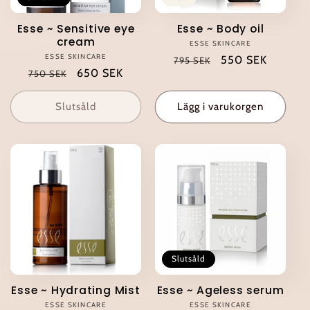
Esse ~ Sensitive eye
Esse ~ Body oil
cream
ESSE SKINCARE
Säljare:
ESSE SKINCARE
Säljare:
Ordinarie
Försäljningspris
550 SEK
795 SEK
Ordinarie
Försäljningspris
650 SEK
750 SEK
pris
pris
Slutsåld
Lägg i varukorgen
Slutsåld
Esse ~ Hydrating Mist
Esse ~ Ageless serum
ESSE SKINCARE
Säljare:
ESSE SKINCARE
Säljare: