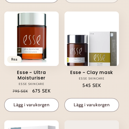
Rea
Esse ~ Ultra
Esse ~ Clay mask
Moisturiser
ESSE SKINCARE
Säljare:
ESSE SKINCARE
Säljare:
Ordinarie
545 SEK
Ordinarie
Försäljningspris
675 SEK
795 SEK
pris
pris
Lägg i varukorgen
Lägg i varukorgen