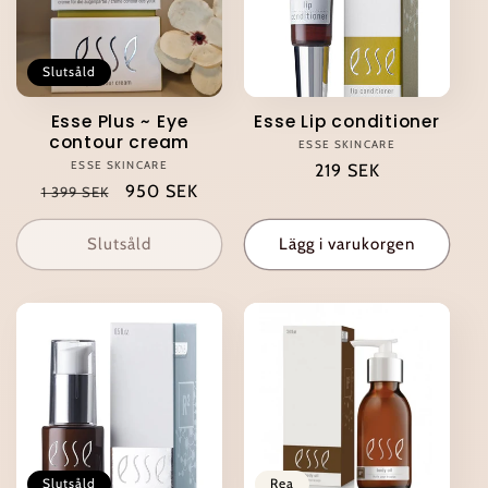
Slutsåld
Esse Plus ~ Eye
Esse Lip conditioner
contour cream
ESSE SKINCARE
Säljare:
ESSE SKINCARE
Säljare:
Ordinarie
219 SEK
Ordinarie
Försäljningspris
950 SEK
1 399 SEK
pris
pris
Slutsåld
Lägg i varukorgen
Slutsåld
Rea