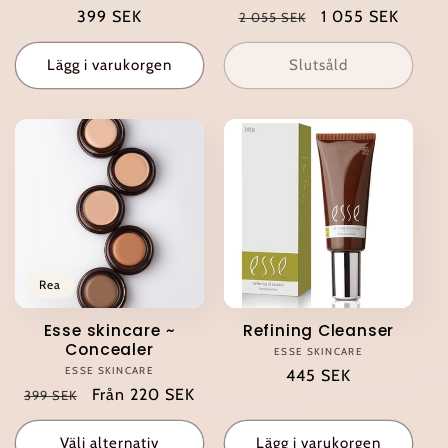
Ordinarie
399 SEK
Ordinarie
Försäljningspris
1 055 SEK
2 055 SEK
pris
pris
Lägg i varukorgen
Slutsåld
Rea
Esse skincare ~
Refining Cleanser
Concealer
ESSE SKINCARE
Säljare:
ESSE SKINCARE
Säljare:
Ordinarie
445 SEK
Ordinarie
Försäljningspris
Från 220 SEK
399 SEK
pris
pris
Välj alternativ
Lägg i varukorgen