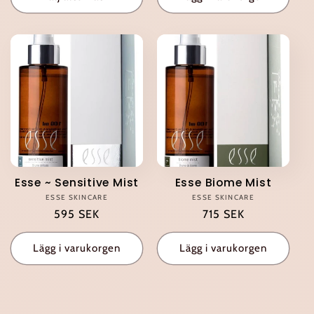
Esse ~ Sensitive Mist
Esse Biome Mist
ESSE SKINCARE
Säljare:
ESSE SKINCARE
Säljare:
Ordinarie
595 SEK
Ordinarie
715 SEK
pris
pris
Lägg i varukorgen
Lägg i varukorgen