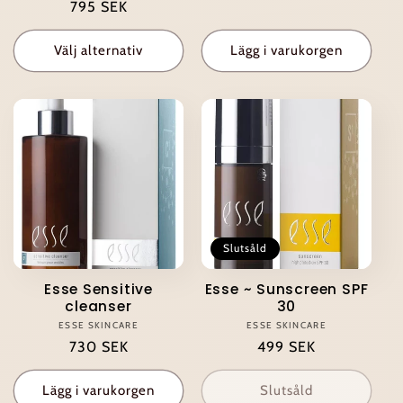
Ordinarie
795 SEK
pris
pris
Välj alternativ
Lägg i varukorgen
Slutsåld
Esse Sensitive
Esse ~ Sunscreen SPF
cleanser
30
ESSE SKINCARE
Säljare:
ESSE SKINCARE
Säljare:
Ordinarie
730 SEK
Ordinarie
499 SEK
pris
pris
Lägg i varukorgen
Slutsåld