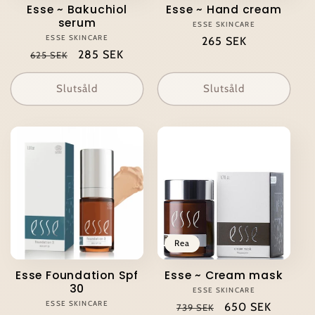
Esse ~ Bakuchiol
Esse ~ Hand cream
serum
ESSE SKINCARE
Säljare:
ESSE SKINCARE
Säljare:
Ordinarie
265 SEK
Ordinarie
Försäljningspris
285 SEK
625 SEK
pris
pris
Slutsåld
Slutsåld
Rea
Esse Foundation Spf
Esse ~ Cream mask
30
ESSE SKINCARE
Säljare:
ESSE SKINCARE
Säljare:
Ordinarie
Försäljningspris
650 SEK
739 SEK