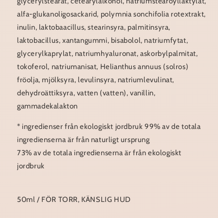
glycerylstearat, cetearylalkohol, natriumstearoyllaktylat,
alfa-glukanoligosackarid, polymnia sonchifolia rotextrakt,
inulin, laktobaacillus, stearinsyra, palmitinsyra,
laktobacillus, xantangummi, bisabolol, natriumfytat,
glycerylkaprylat, natriumhyaluronat, askorbylpalmitat,
tokoferol, natriumanisat, Helianthus annuus (solros)
fröolja, mjölksyra, levulinsyra, natriumlevulinat,
dehydroättiksyra, vatten (vatten), vanillin,
gammadekalakton
* ingredienser från ekologiskt jordbruk 99% av de totala
ingredienserna är från naturligt ursprung
73% av de totala ingredienserna är från ekologiskt
jordbruk
50ml / FÖR TORR, KÄNSLIG HUD