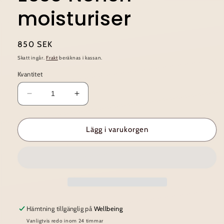
moisturiser
Ordinarie
850 SEK
pris
Skatt ingår.
Frakt
beräknas i kassan.
Kvantitet
Minska
Öka
kvantitet
kvantitet
för
för
Esse
Esse
Lägg i varukorgen
Norish
Norish
moisturiser
moisturiser
Hämtning tillgänglig på
Wellbeing
Vanligtvis redo inom 24 timmar