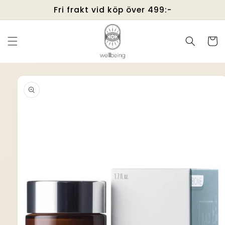
vidare
Fri frakt vid köp över 499:-
till
innehåll
Varukor
å vidare till
roduktinformation