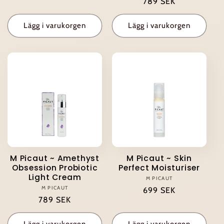
Ordinarie
789 SEK
pris
pris
Lägg i varukorgen
Lägg i varukorgen
M Picaut ~ Amethyst
M Picaut ~ Skin
Obsession Probiotic
Perfect Moisturiser
Light Cream
M PICAUT
Säljare:
M PICAUT
Säljare:
Ordinarie
699 SEK
Ordinarie
789 SEK
pris
pris