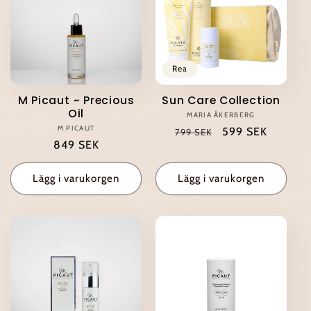
Rea
M Picaut ~ Precious
Sun Care Collection
Oil
MARIA ÅKERBERG
Säljare:
M PICAUT
Säljare:
Ordinarie
Försäljningspris
599 SEK
799 SEK
Ordinarie
849 SEK
pris
pris
Lägg i varukorgen
Lägg i varukorgen