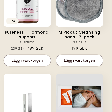
t
s
Rea
e
Pureness - Hormonal
M Picaut Cleansing
r
support
pads i 2-pack
PURENESS
Säljare:
M PICAUT
Säljare:
i
Ordinarie
Försäljningspris
199 SEK
Ordinarie
199 SEK
239 SEK
pris
pris
e
Lägg i varukorgen
Lägg i varukorgen
: