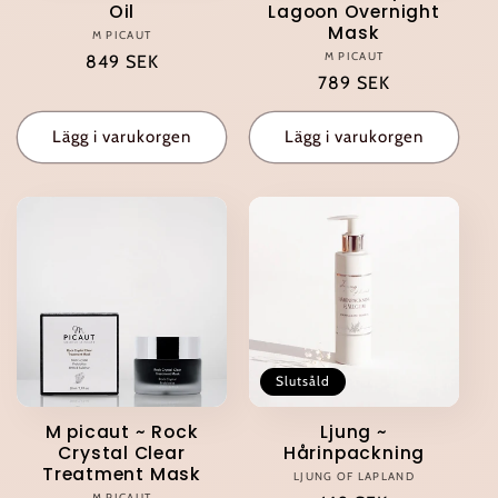
Oil
Lagoon Overnight
Mask
M PICAUT
Säljare:
M PICAUT
Säljare:
Ordinarie
849 SEK
Ordinarie
789 SEK
pris
pris
Lägg i varukorgen
Lägg i varukorgen
Slutsåld
M picaut ~ Rock
Ljung ~
Crystal Clear
Hårinpackning
Treatment Mask
LJUNG OF LAPLAND
Säljare:
M PICAUT