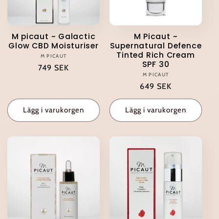
M picaut ~ Galactic
M Picaut ~
Glow CBD Moisturiser
Supernatural Defence
Tinted Rich Cream
M PICAUT
Säljare:
SPF 30
Ordinarie
749 SEK
M PICAUT
Säljare:
pris
Ordinarie
649 SEK
pris
Lägg i varukorgen
Lägg i varukorgen