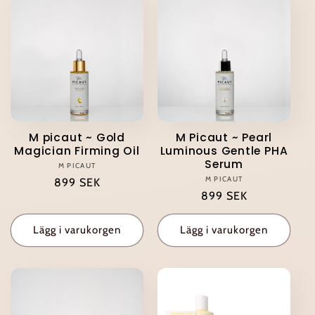
M picaut ~ Gold
M Picaut ~ Pearl
Magician Firming Oil
Luminous Gentle PHA
Serum
M PICAUT
Säljare:
M PICAUT
Säljare:
Ordinarie
899 SEK
Ordinarie
899 SEK
pris
pris
Lägg i varukorgen
Lägg i varukorgen