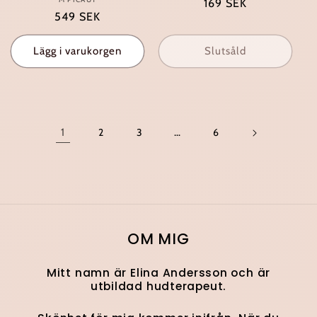
Säljare:
Ordinarie
169 SEK
Ordinarie
549 SEK
pris
pris
Lägg i varukorgen
Slutsåld
1
2
3
…
6
OM MIG
Mitt namn är Elina Andersson och är
utbildad hudterapeut.