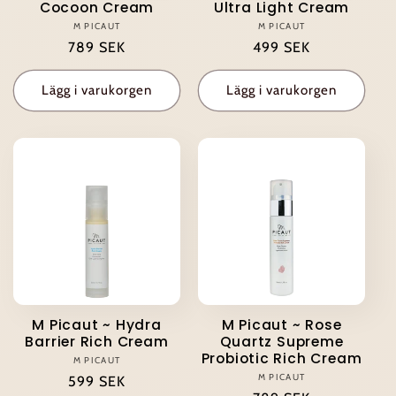
Cocoon Cream
Ultra Light Cream
M PICAUT
Säljare:
M PICAUT
Säljare:
Ordinarie
789 SEK
Ordinarie
499 SEK
pris
pris
Lägg i varukorgen
Lägg i varukorgen
M Picaut ~ Hydra
M Picaut ~ Rose
Barrier Rich Cream
Quartz Supreme
Probiotic Rich Cream
M PICAUT
Säljare:
M PICAUT
Säljare:
Ordinarie
599 SEK