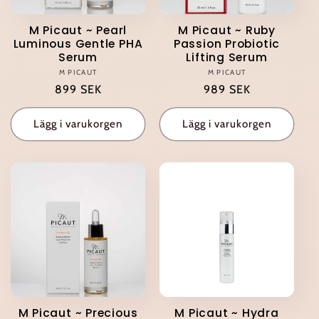
M Picaut ~ Pearl
M Picaut ~ Ruby
Luminous Gentle PHA
Passion Probiotic
Serum
Lifting Serum
M PICAUT
Säljare:
M PICAUT
Säljare:
Ordinarie
899 SEK
Ordinarie
989 SEK
pris
pris
Lägg i varukorgen
Lägg i varukorgen
M Picaut ~ Precious
M Picaut ~ Hydra