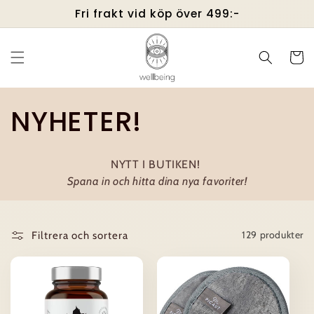
vidare
Fri frakt vid köp över 499:-
till
innehåll
Varukor
P
NYHETER!
r
NYTT I BUTIKEN!
o
Spana in och hitta dina nya favoriter!
d
129 produkter
Filtrera och sortera
u
k