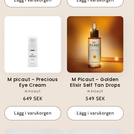
Lägg i varukorgen
Lägg i varukorgen
M picaut ~ Precious
M Picaut ~ Golden
Eye Cream
Elixir Self Tan Drops
M PICAUT
Säljare:
M PICAUT
Säljare:
Ordinarie
649 SEK
Ordinarie
549 SEK
pris
pris
Lägg i varukorgen
Lägg i varukorgen