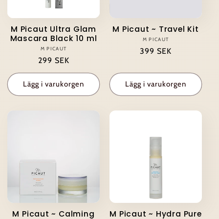
M Picaut Ultra Glam
M Picaut ~ Travel Kit
Mascara Black 10 ml
M PICAUT
Säljare:
M PICAUT
Säljare:
Ordinarie
399 SEK
Ordinarie
299 SEK
pris
pris
Lägg i varukorgen
Lägg i varukorgen
M Picaut ~ Calming
M Picaut ~ Hydra Pure