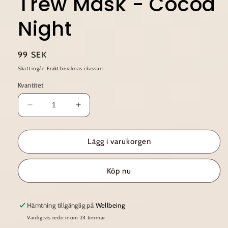
Trew Mask - Cocoa
Night
Ordinarie
99 SEK
pris
Skatt ingår.
Frakt
beräknas i kassan.
Kvantitet
Minska
Öka
kvantitet
kvantitet
för
för
Trew
Trew
Lägg i varukorgen
Mask
Mask
-
-
Köp nu
Cocoa
Cocoa
Night
Night
Hämtning tillgänglig på
Wellbeing
Vanligtvis redo inom 24 timmar