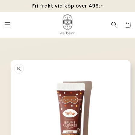
vidare
Fri frakt vid köp över 499:-
till
innehåll
Varukor
å vidare till
roduktinformation