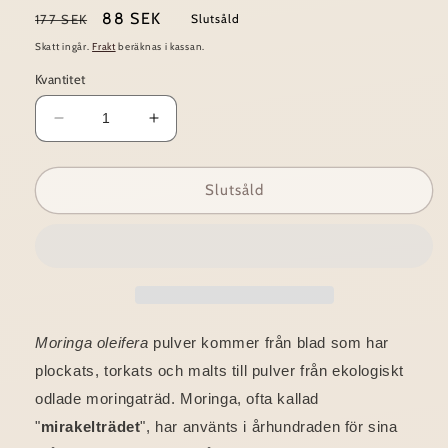
Ordinarie
Försäljningspris
88 SEK
177 SEK
Slutsåld
pris
Skatt ingår.
Frakt
beräknas i kassan.
Kvantitet
Minska
Öka
kvantitet
kvantitet
för
för
Raw
Raw
Slutsåld
powder
powder
~
~
Moringa
Moringa
Moringa oleifera
pulver kommer från blad som har
plockats, torkats och malts till pulver från ekologiskt
odlade moringaträd. Moringa, ofta kallad
"
mirakelträdet
", har använts i århundraden för sina