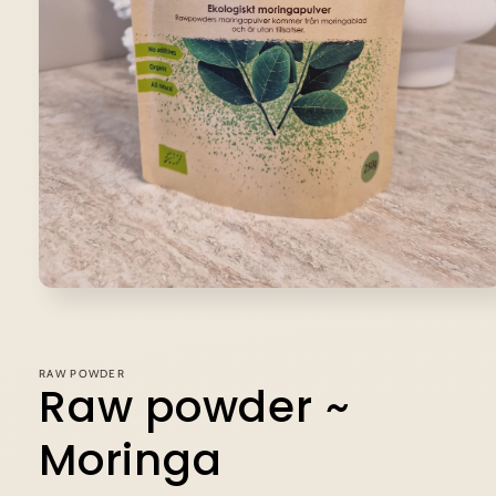
Öppna
mediet
1
i
modalfönster
RAW POWDER
Raw powder ~
Moringa