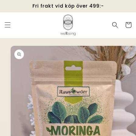
vidare
Fri frakt vid köp över 499:-
till
innehåll
Varukor
å vidare till
roduktinformation