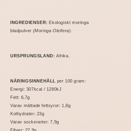
INGREDIENSER:
Ekologiskt moringa
bladpulver
(Moringa Oleifera)
.
URSPRUNGSLAND:
Afrika.
NÄRINGSINNEHÅLL
per 100 gram:
Energi: 307kcal / 1280kJ
Fett: 6,7g
Varav mättade fettsyror: 1,8g
Kolhydrater: 23g
Varav sockerarter: 7,9g
Fibrer: 27,9g