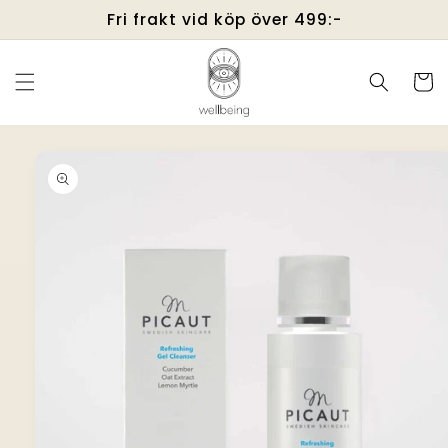
vidare
Fri frakt vid köp över 499:-
till
innehåll
Varukor
å vidare till
roduktinformation