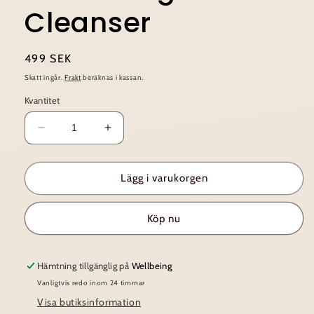
Cleanser
Ordinarie
499 SEK
pris
Skatt ingår.
Frakt
beräknas i kassan.
Kvantitet
Minska
Öka
kvantitet
kvantitet
för
för
M
M
Lägg i varukorgen
picaut
picaut
~
~
Köp nu
Refreshing
Refreshing
Gel
Gel
Cleanser
Cleanser
Hämtning tillgänglig på
Wellbeing
Vanligtvis redo inom 24 timmar
Visa butiksinformation