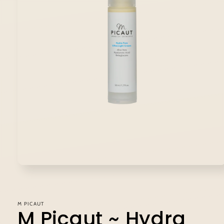
Öppna
mediet
1
i
modalfönster
M PICAUT
M Picaut ~ Hydra