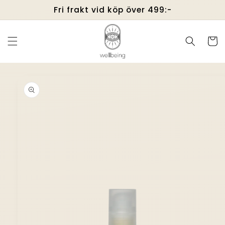
vidare
Fri frakt vid köp över 499:-
till
innehåll
Varukor
å vidare till
roduktinformation