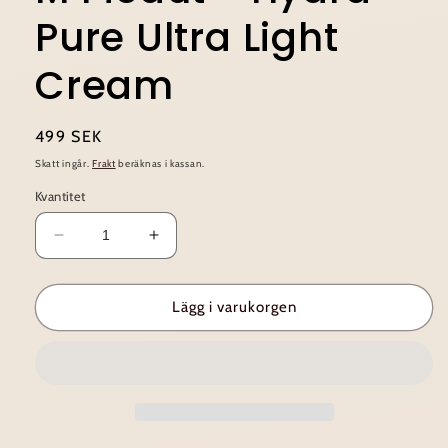
Pure Ultra Light
Cream
Ordinarie
499 SEK
pris
Skatt ingår.
Frakt
beräknas i kassan.
Kvantitet
Minska
Öka
kvantitet
kvantitet
för
för
M
M
Lägg i varukorgen
Picaut
Picaut
~
~
Hydra
Hydra
Pure
Pure
Ultra
Ultra
Light
Light