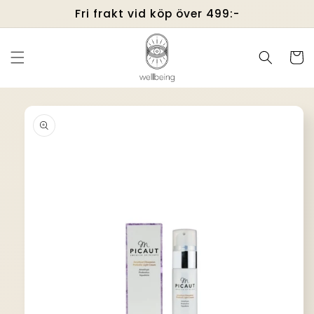
vidare
Fri frakt vid köp över 499:-
till
innehåll
Varukor
å vidare till
roduktinformation