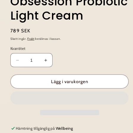
Obsession Probiotic
Light Cream
Ordinarie
789 SEK
pris
Skatt ingår.
Frakt
beräknas i kassan.
Kvantitet
Minska
Öka
kvantitet
kvantitet
för
för
M
M
Lägg i varukorgen
Picaut
Picaut
~
~
Amethyst
Amethyst
Obsession
Obsession
Probiotic
Probiotic
Light
Light
Cream
Cream
Hämtning tillgänglig på
Wellbeing