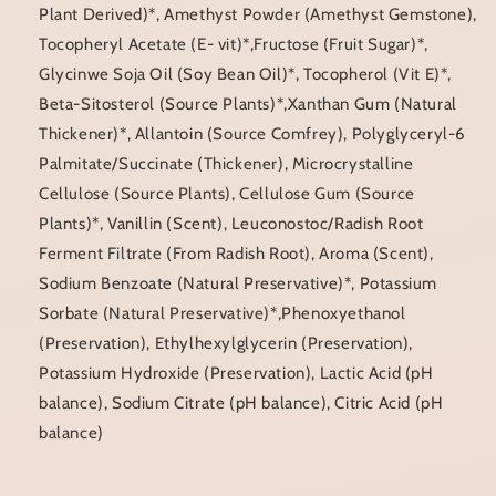
Plant Derived)*, Amethyst Powder (Amethyst Gemstone),
Tocopheryl Acetate (E- vit)*,Fructose (Fruit Sugar)*,
Glycinwe Soja Oil (Soy Bean Oil)*, Tocopherol (Vit E)*,
Beta-Sitosterol (Source Plants)*,Xanthan Gum (Natural
Thickener)*, Allantoin (Source Comfrey), Polyglyceryl-6
Palmitate/Succinate (Thickener), Microcrystalline
Cellulose (Source Plants), Cellulose Gum (Source
Plants)*, Vanillin (Scent), Leuconostoc/Radish Root
Ferment Filtrate (From Radish Root), Aroma (Scent),
Sodium Benzoate (Natural Preservative)*, Potassium
Sorbate (Natural Preservative)*,Phenoxyethanol
(Preservation), Ethylhexylglycerin (Preservation),
Potassium Hydroxide (Preservation), Lactic Acid (pH
balance), Sodium Citrate (pH balance), Citric Acid (pH
balance)