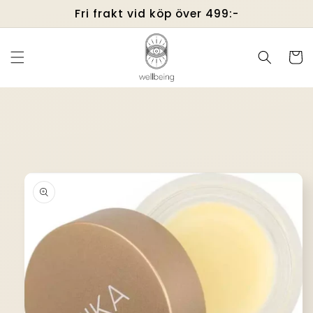
vidare
Fri frakt vid köp över 499:-
till
innehåll
Varukor
å vidare till
roduktinformation