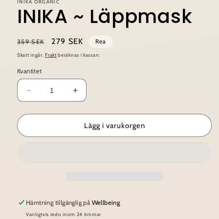
INIKA ORGANIC
INIKA ~ Läppmask
Ordinarie
Försäljningspris
279 SEK
359 SEK
Rea
pris
Skatt ingår.
Frakt
beräknas i kassan.
Kvantitet
Minska
Öka
kvantitet
kvantitet
för
för
INIKA
INIKA
Lägg i varukorgen
~
~
Läppmask
Läppmask
Hämtning tillgänglig på
Wellbeing
Vanligtvis redo inom 24 timmar