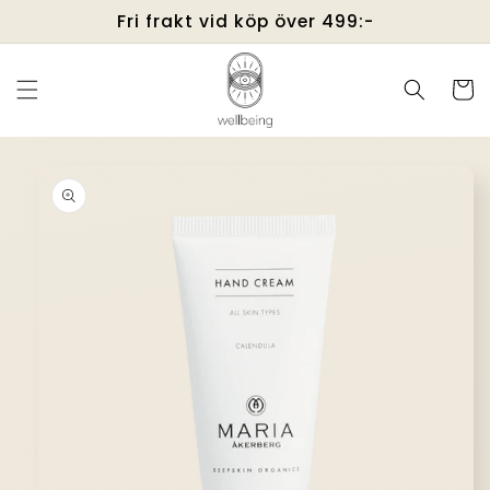
vidare
Fri frakt vid köp över 499:-
till
innehåll
Varukor
å vidare till
roduktinformation