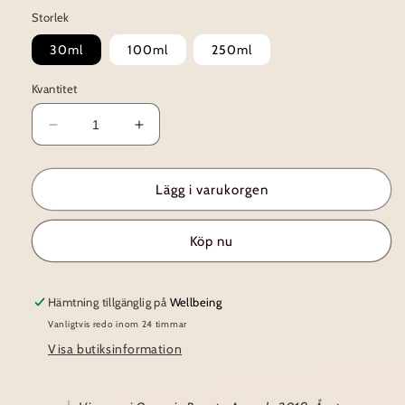
Storlek
30ml
100ml
250ml
Kvantitet
Minska
Öka
kvantitet
kvantitet
för
för
Hand
Hand
Lägg i varukorgen
cream
cream
Köp nu
Hämtning tillgänglig på
Wellbeing
Vanligtvis redo inom 24 timmar
Visa butiksinformation