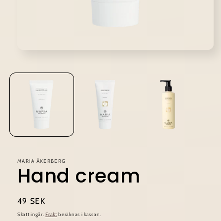
Öppna
mediet
1
i
modalfönster
MARIA ÅKERBERG
Hand cream
Ordinarie
49 SEK
pris
Skatt ingår.
Frakt
beräknas i kassan.