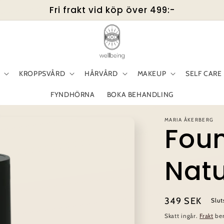
Fri frakt vid köp över 499:-
KROPPSVÅRD
HÅRVÅRD
MAKEUP
SELF CARE
FYNDHÖRNA
BOKA BEHANDLING
MARIA ÅKERBERG
Fou
Natu
Ordinarie
349 SEK
Slut
pris
Skatt ingår.
Frakt
ber