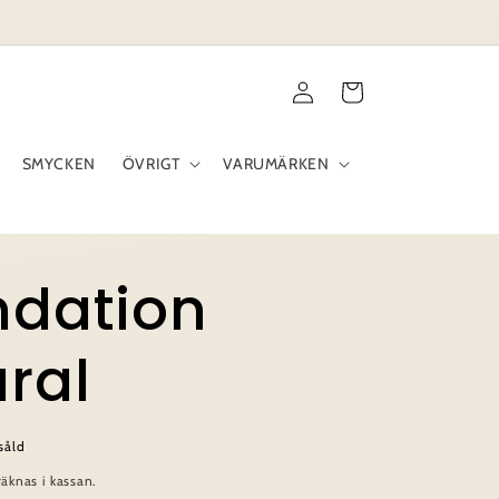
Logga
Varukorg
in
SMYCKEN
ÖVRIGT
VARUMÄRKEN
ndation
ral
såld
äknas i kassan.