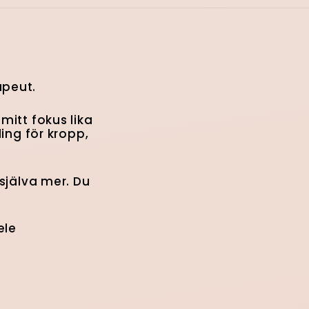
apeut.
mitt fokus lika
ing för kropp,
 själva mer. Du
ele