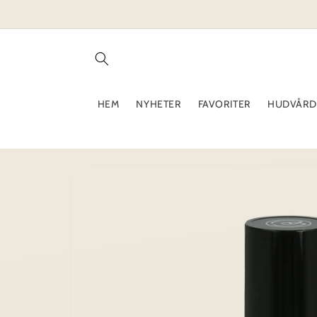
vidare
till
innehåll
HEM
NYHETER
FAVORITER
HUDVÅRD
Gå vidare till
produktinformation