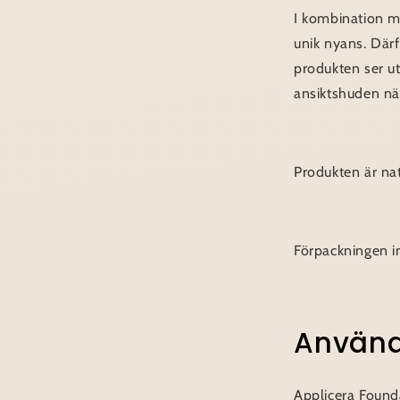
I kombination m
unik nyans. Därf
produkten ser ut
ansiktshuden när
Produkten är nat
Förpackningen i
Använ
Applicera Foun