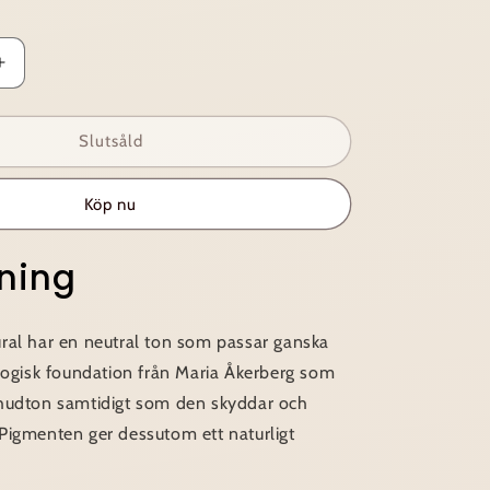
Öka
kvantitet
för
Foundation
Slutsåld
Natural
Köp nu
vning
ral har en neutral ton som passar ganska
ogisk foundation från Maria Åkerberg som
hudton samtidigt som den skyddar och
Pigmenten ger dessutom ett naturligt