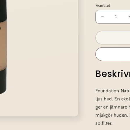
Kvantitet
Minska
kvantitet
för
Foundation
Natural
Beskri
Foundation Natu
ljus hud.
En ekol
ger en jämnare 
mjukgör huden. 
solfilter.