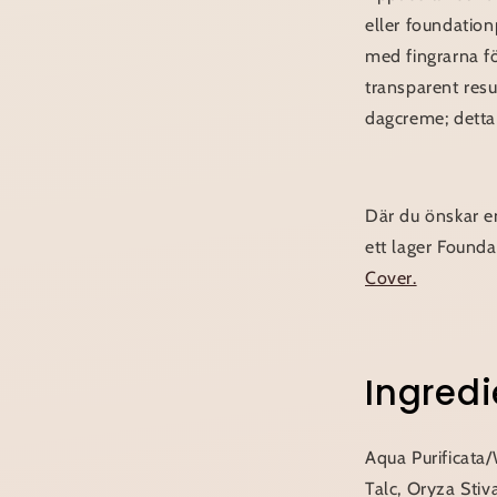
eller foundation
med fingrarna f
transparent res
dagcreme; detta
Där du önskar en
ett lager Found
Cover.
Ingredi
Aqua Purificata/
Talc, Oryza Stiv