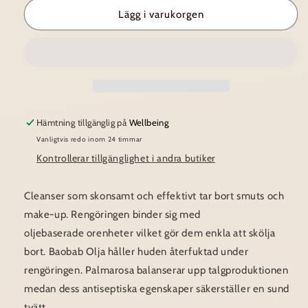
Esse
Esse
Lägg i varukorgen
~
~
Cream
Cream
cleanser
cleanser
Hämtning tillgänglig på
Wellbeing
Vanligtvis redo inom 24 timmar
Kontrollerar tillgänglighet i andra butiker
Cleanser som skonsamt och effektivt tar bort smuts och
make-up. Rengöringen binder sig med
oljebaserade orenheter vilket gör dem enkla att skölja
bort. Baobab Olja håller huden återfuktad under
rengöringen. Palmarosa balanserar upp talgproduktionen
medan dess antiseptiska egenskaper säkerställer en sund
tvätt.