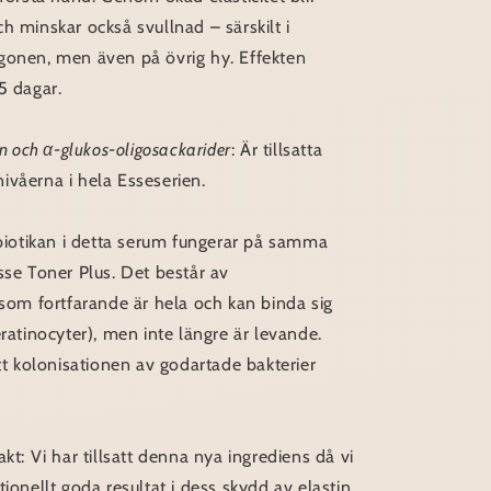
h minskar också svullnad – särskilt i
gonen, men även på övrig hy. Effekten
5 dagar.
in och α-glukos-oligosackarider
: Är tillsatta
ivåerna i hela Esseserien.
biotikan i detta serum fungerar på samma
sse Toner Plus. Det består av
 som fortfarande är hela och kan binda sig
eratinocyter), men inte längre är levande.
att kolonisationen av godartade bakterier
akt: Vi har tillsatt denna nya ingrediens då vi
tionellt goda resultat i dess skydd av elastin