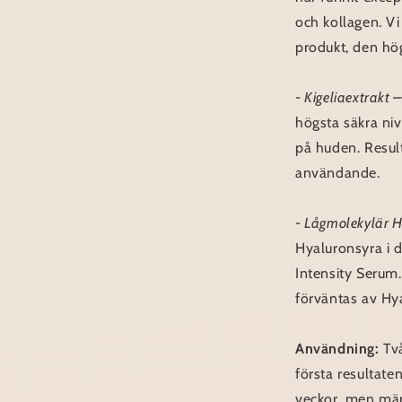
och kollagen. Vi
produkt, den hög
- Kigeliaextrakt –
högsta säkra niv
på huden. Resul
användande.
- Lågmolekylär 
Hyaluronsyra i 
Intensity Serum.
förväntas av Hy
Användning:
Tv
första resultate
veckor, men märk