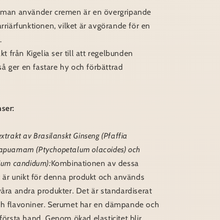
r man använder cremen är en övergripande
arriärfunktionen, vilket är avgörande för en
.
akt från Kigelia ser till att regelbunden
å ger en fastare hy och förbättrad
nser:
xtrakt av Brasilanskt Ginseng (Pfaffia
rapuamam (Ptychopetalum olacoides) och
lium candidum):
Kombinationen av dessa
kt är unikt för denna produkt och används
våra andra produkter. Det är standardiserat
ch flavoniner. Serumet har en dämpande och
 första hand. Genom ökad elasticitet blir