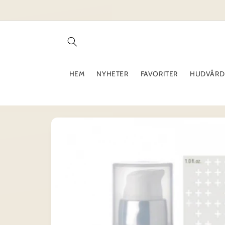
vidare
till
innehåll
HEM
NYHETER
FAVORITER
HUDVÅRD
Gå vidare till
produktinformation