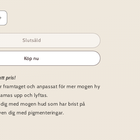
Öka
kvantitet
för
Esse
Slutsåld
~
Ageless
Köp nu
serum
tt pris!
r framtaget och anpassat för mer mogen hy
amas upp och lyftas.
 dig med mogen hud som har brist på
även dig med pigmenteringar.