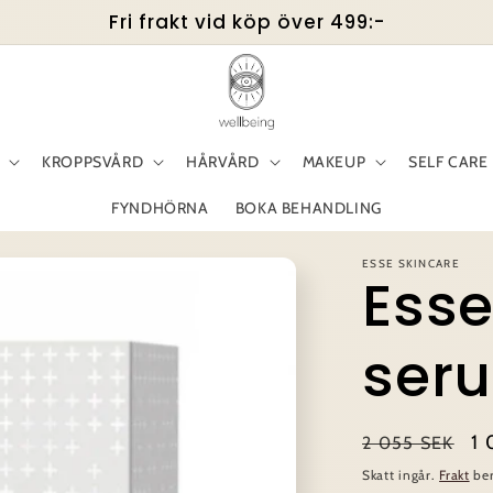
Fri frakt vid köp över 499:-
KROPPSVÅRD
HÅRVÅRD
MAKEUP
SELF CARE
FYNDHÖRNA
BOKA BEHANDLING
ESSE SKINCARE
Esse
ser
Ordinarie
Fö
1 
2 055 SEK
pris
Skatt ingår.
Frakt
ber