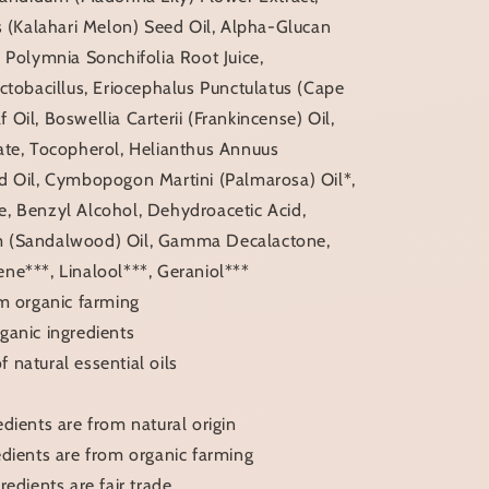
s (Kalahari Melon) Seed Oil, Alpha-Glucan
 Polymnia Sonchifolia Root Juice,
ctobacillus, Eriocephalus Punctulatus (Cape
Oil, Boswellia Carterii (Frankincense) Oil,
ate, Tocopherol, Helianthus Annuus
d Oil, Cymbopogon Martini (Palmarosa) Oil*,
, Benzyl Alcohol, Dehydroacetic Acid,
 (Sandalwood) Oil, Gamma Decalactone,
ne***, Linalool***, Geraniol***
om organic farming
ganic ingredients
natural essential oils
dients are from natural origin
edients are from organic farming
redients are fair trade