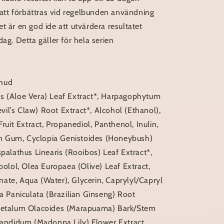
t förbättras vid regelbunden användning
t är en god ide att utvärdera resultatet
dag. Detta gäller för hela serien
hud
s (Aloe Vera) Leaf Extract*, Harpagophytum
il’s Claw) Root Extract*, Alcohol (Ethanol),
Fruit Extract, Propanediol, Panthenol, Inulin,
 Gum, Cyclopia Genistoides (Honeybush)
spalathus Linearis (Rooibos) Leaf Extract*,
abolol, Olea Europaea (Olive) Leaf Extract,
ate, Aqua (Water), Glycerin, Caprylyl/Capryl
ia Paniculata (Brazilian Ginseng) Root
opetalum Olacoides (Marapuama) Bark/Stem
 Candidum (Madonna Lily) Flower Extract,