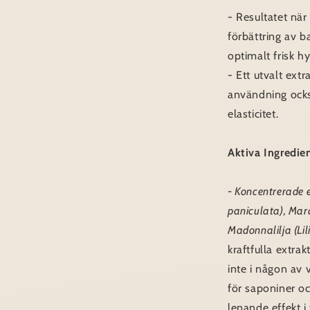
- Resultatet nä
förbättring av b
optimalt frisk hy
- Ett utvalt extr
användning ocks
elasticitet.
Aktiva Ingredie
- Koncentrerade e
paniculata), Ma
Madonnalilja (Li
kraftfulla extra
inte i någon av 
för saponiner o
lenande effekt i