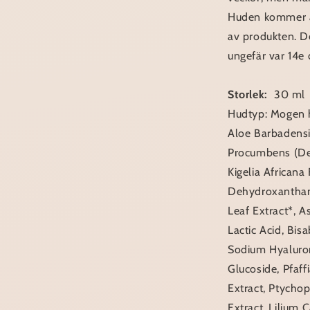
Huden kommer at
av produkten. De
ungefär var 14e 
Storlek:
30 ml
Hudtyp: Mogen 
Aloe Barbadensi
Procumbens (Dev
Kigelia Africana 
Dehydroxanthan
Leaf Extract*, A
Lactic Acid, Bis
Sodium Hyaluron
Glucoside, Pfaff
Extract, Ptych
Extract, Lilium