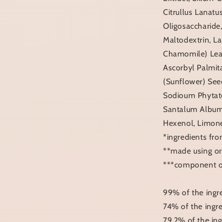
Citrullus Lanatu
Oligosaccharide,
Maltodextrin, La
Chamomile) Leaf 
Ascorbyl Palmit
(Sunflower) See
Sodioum Phytate
Santalum Album
Hexenol, Limone
*ingredients fr
**made using or
***component of 
99% of the ingre
74% of the ingr
79.2% of the ing