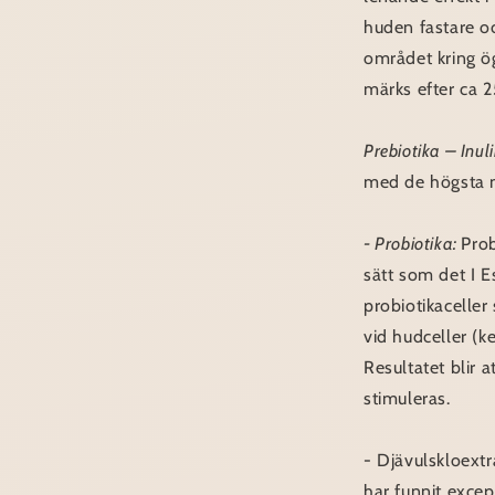
huden fastare oc
området kring ö
märks efter ca 2
Prebiotika – Inul
med de högsta n
- Probiotika:
Pro
sätt som det I E
probiotikaceller
vid hudceller (k
Resultatet blir 
stimuleras.
- Djävulskloextr
har funnit excep