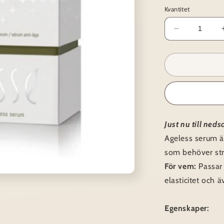
Kvantitet
Minska
kvantitet
för
Esse
~
Ageless
serum
Just nu till nedsa
Ageless serum ä
som behöver str
För vem:
Passar
elasticitet och 
Egenskaper: