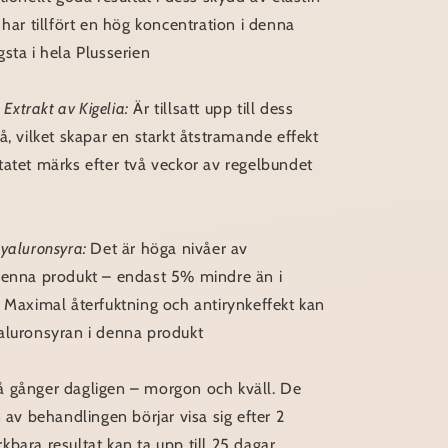
 har tillfört en hög koncentration i denna
sta i hela Plusserien
 Extrakt av Kigelia:
Är tillsatt upp till dess
å, vilket skapar en starkt åtstramande effekt
tatet märks efter två veckor av regelbundet
Hyaluronsyra:
Det är höga nivåer av
denna produkt – endast 5% mindre än i
 Maximal återfuktning och antirynkeffekt kan
aluronsyran i denna produkt
å gånger dagligen – morgon och kväll. De
n av behandlingen börjar visa sig efter 2
bara resultat kan ta upp till 25 dagar.