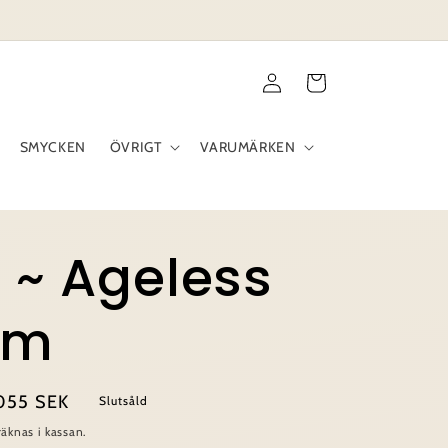
Logga
Varukorg
in
SMYCKEN
ÖVRIGT
VARUMÄRKEN
 ~ Ageless
um
rsäljningspris
055 SEK
Slutsåld
äknas i kassan.