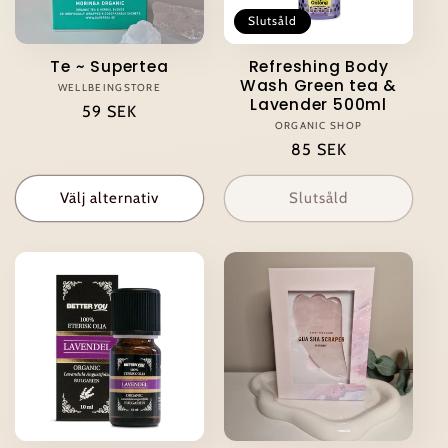
t
Slutsåld
s
Te ~ Supertea
Refreshing Body
Wash Green tea &
e
WELLBEINGSTORE
Säljare:
Lavender 500ml
Ordinarie
59 SEK
ORGANIC SHOP
Säljare:
pris
r
Ordinarie
85 SEK
pris
i
Välj alternativ
Slutsåld
e
: