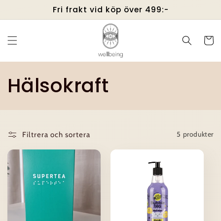
vidare
Fri frakt vid köp över 499:-
till
innehåll
Varukor
P
Hälsokraft
r
o
5 produkter
Filtrera och sortera
d
u
k