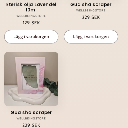
Eterisk olja Lavendel
Gua sha scraper
10ml
WELLBEINGSTORE
Säljare:
WELLBEINGSTORE
Säljare:
Ordinarie
229 SEK
Ordinarie
129 SEK
pris
pris
Lägg i varukorgen
Lägg i varukorgen
Gua sha scraper
WELLBEINGSTORE
Säljare:
Ordinarie
229 SEK