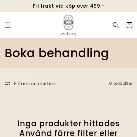
vidare
Fri frakt vid köp över 499:-
till
innehåll
Varukor
P
Boka behandling
r
o
0 produkter
Filtrera och sortera
d
u
k
Inga produkter hittades
Använd färre filter eller