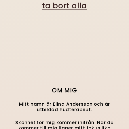
t
ta bort alla
s
e
r
i
e
:
OM MIG
Mitt namn är Elina Andersson och är
utbildad hudterapeut.
Skönhet för mig kommer inifrån. När du
kommer till mig ligger mitt fokus lika